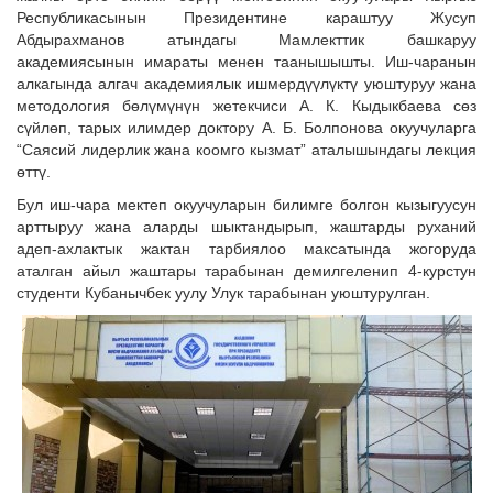
Республикасынын Президентине караштуу Жусуп
Абдырахманов атындагы Мамлекттик башкаруу
академиясынын имараты менен таанышышты. Иш-чаранын
алкагында алгач академиялык ишмердүүлүктү уюштуруу жана
методология бөлүмүнүн жетекчиси А. К. Кыдыкбаева сөз
сүйлөп, тарых илимдер доктору А. Б. Болпонова окуучуларга
“Саясий лидерлик жана коомго кызмат” аталышындагы лекция
өттү.
Бул иш-чара мектеп окуучуларын билимге болгон кызыгуусун
арттыруу жана аларды шыктандырып, жаштарды руханий
адеп-ахлактык жактан тарбиялоо максатында жогоруда
аталган айыл жаштары тарабынан демилгеленип 4-курстун
студенти Кубанычбек уулу Улук тарабынан уюштурулган.