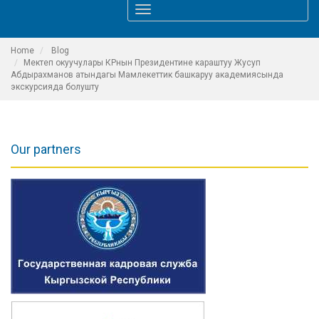
Toggle
navigation
Home
Blog
Мектеп окуучулары КРнын Президентине караштуу Жусуп
Абдырахманов атындагы Мамлекеттик башкаруу академиясында
экскурсияда болушту
Our partners