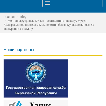
Toggle
navigation
Главная
Blog
Мектеп окуучулары КРнын Президентине караштуу Жусуп
Абдырахманов атындагы Мамлекеттик башкаруу академиясында
экскурсияда болушту
Наши партнеры