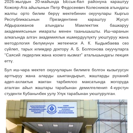
2026-жылдын 20-майында Ыссык-Көл районуна караштуу
Кожояр-Ата айылынын Петр Федосеевич Колесников атындагы
жалпы орто билим берүү мектебинин окуучулары Кыргыз
Республикасынын Президентине караштуу Жусуп
Абдырахманов атындагы Мамлекттик башкаруу
академиясынын имараты менен таанышышты. Иш-чаранын
алкагында алгач академиялык ишмердүүлүктү уюштуруу жана
методология бөлүмүнүн жетекчиси А. К. Кыдыкбаева сөз
сүйлөп, тарых илимдер доктору А. Б. Болпонова окуучуларга
“Саясий лидерлик жана коомго кызмат” аталышындагы лекция
өттү.
Бул иш-чара мектеп окуучуларын билимге болгон кызыгуусун
арттыруу жана аларды шыктандырып, жаштарды руханий
адеп-ахлактык жактан тарбиялоо максатында жогоруда
аталган айыл жаштары тарабынан демилгеленип 4-курстун
студенти Кубанычбек уулу Улук тарабынан уюштурулган.