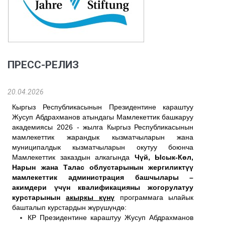
ПРЕСС-РЕЛИЗ
20.04.2026
Кыргыз Республикасынын Президентине караштуу
Жусуп Абдрахманов атындагы Мамлекеттик башкаруу
академиясы 2026 - жылга Кыргыз Республикасынын
мамлекеттик жарандык кызматчыларын жана
муниципалдык кызматчыларын окутуу боюнча
Мамлекеттик заказдын алкагында
Чүй, Ысык-Көл,
Нарын жана Талас облустарынын
жергиликтүү
мамлекеттик администрация башчылары –
акимдери үчүн квалификацияны жогорулатуу
курстарынын
акыркы күнү
программага ылайык
башталып курстардын жүрүшүндө:
КР Президентине караштуу Жусуп Абдрахманов