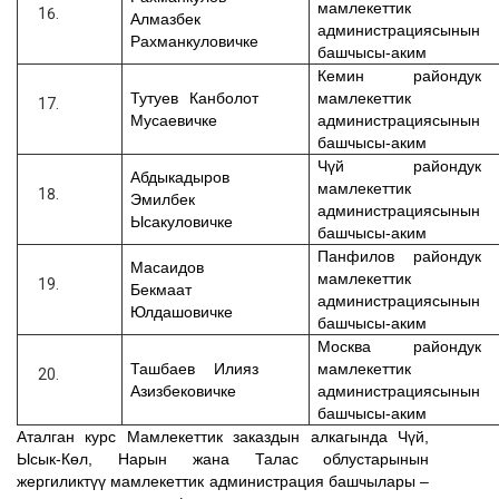
мамлекеттик
Алмазбек
администрациясынын
Рахманкуловичке
башчысы-аким
Кемин райондук
Тутуев Канболот
мамлекеттик
Мусаевичке
администрациясынын
башчысы-аким
Чүй райондук
Абдыкадыров
мамлекеттик
Эмилбек
администрациясынын
Ысакуловичке
башчысы-аким
Панфилов райондук
Масаидов
мамлекеттик
Бекмаат
администрациясынын
Юлдашовичке
башчысы-аким
Москва райондук
Ташбаев Илияз
мамлекеттик
Азизбековичке
администрациясынын
башчысы-аким
Аталган курс Мамлекеттик заказдын алкагында Чүй,
Ысык-Көл, Нарын жана Талас облустарынын
жергиликтүү мамлекеттик администрация башчылары –