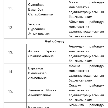
Манас райондук
Суюнбаев
мамлекеттик
Бакытбек
администрациясынын
Сапарбаевичке
башчысы-аким
Айтматов райондук
Умаров
мамлекеттик
Нурланбек
администрациясынын
Эшматовичке
башчысы-аким
Чүй облусу
Аламүдүн райондук
Айтиев Урмат
мамлекеттик
Эркинбековичке
администрациясынын
башчысы-аким
Жайыл райондук
Бурканов
мамлекеттик
Имамназар
администрациясынын
Апызовичке
башчысы-аким
Сокулук райондук
Ташкулов Илияз
мамлекеттик
Акжигитовичке
администрациясынын
башчысы-аким
Ысык-Ата райондук
Рахманкулов