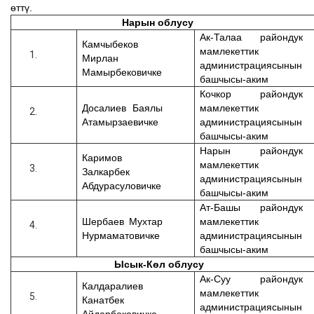
өттү.
Нарын облусу
Ак-Талаа райондук
Камчыбеков
мамлекеттик
Мирлан
администрациясынын
Мамырбекович
ке
башчысы-аким
Кочкор райондук
Досалиев Баялы
мамлекеттик
Атамырзаевичке
администрациясынын
башчысы-аким
Нарын райондук
Каримов
мамлекеттик
Залкарбек
администрациясынын
Абдурасулович
ке
башчысы-аким
Ат-Башы райондук
Шербаев Мухтар
мамлекеттик
Нурмаматовичке
администрациясынын
башчысы-аким
Ысык-Көл облусу
Ак-Суу райондук
Калдаралиев
мамлекеттик
К
анатбек
администрациясынын