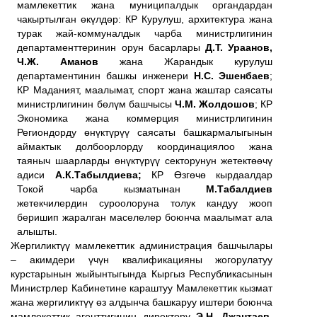
мамлекеттик жана муниципалдык органдардан
чакыртылган өкүлдөр
:
КР Курулуш, архитектура жана
турак жай-коммуналдык чарба министрлигинин
департаменттеринин орун басарлары
Д.Т. Ураанов,
Ч.Ж. Аманов
жана Жарандык курулуш
департаментинин башкы инженери
Н.С. Эшенбаев
;
КР Маданият, маалымат, спорт жана жаштар саясаты
министрлигинин бөлүм башчысы
Ч.М. Жолдошов
; КР
Экономика жана коммерция министрлигинин
Региондорду өнүктүрүү саясаты башкармалыгынын
аймактык долбоорлорду координациялоо жана
таяныч шаарларды өнүктүрүү секторунун жетектөөчү
адиси
А.К.Табылдиева;
КР Өзгөчө кырдаалдар
Токой чарба кызматынан
М.Табалдиев
жетекчилердин суроолоруна толук кандуу жооп
беришип жаралган маселелер боюнча маалымат ала
алышты.
Жергиликтүү мамлекеттик администрация башчылары
– акимдери үчүн квалификацияны жогорулатуу
курстарынын жыйынтыгында Кыргыз Республикасынын
Министрлер Кабинетине караштуу Мамлекеттик кызмат
жана жергиликтүү өз алдынча башкаруу иштери боюнча
мамлекеттик агенттигинин директору
Э.Н. Джантаев,