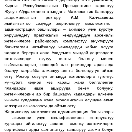
Кыргыз Республикасынын Президентине караштуу
Жусуп Абдрахманов атындагы Мамлекеттик башкаруу
академиясынын ректору
А.М. Калчакеева
жыйынтыктоо сөзүндө жергиликтүү мамлекеттик
администрация башчылары – акимдер үчүн курстун
жүрүшүндөгү практикалык көндүмдөрдүн арсеналы
жетекчилерге райондорду комплекстүү өнүктүрүүгө
багытталган натыйжалуу чечимдерди кабыл алууга
жардам берерин жана Академия мындай деңгээлдеги
жетекчилерди окутуу аянты болгону менен
сыймыктанарын, ошондой эле региондор арасында
баалуу тажрыйба алмашуу аянты болгондугун айтып
өттү. Ректор сөзүнүн аягында жетекчилерге түгөнгүс
күч-кубат, кеңири көз караш жана белгиленген
пландарды ишке ашырууда бекем болууну,
жетекчилердин ар бир башкаруу кадамдары өлкөнүн
чыныгы гүлдөшүнө жана экономикалык өсүшүнө алып
келээрин өз каалоосунда айтып өттү.
Жергиликтүү мамлекеттик администрация башчылары
– акимдери үчүн квалификацияны жогорулатуу
курстары ийгиликтүү аяктап, төмөнкү жетекчилерге
сертификаттарды салтанаттуу тапшыруу аземи болуп