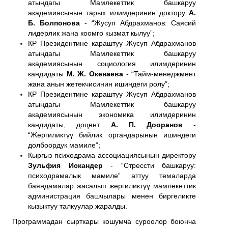
атындагы Мамлекеттик башкаруу
академиясынын тарых илимдеринин доктору
А.
Б. Болпонова
- “Жусуп Абдрахманов: Саясий
лидерлик жана коомго кызмат кылуу”;
КР Президентине караштуу Жусуп Абдрахманов
атындагы Мамлекеттик башкаруу
академиясынын социология илимдеринин
кандидаты
М. Ж. Окенаева
- “Тайм-менеджмент
жана анын жетекчисинин ишиндеги ролу”;
КР Президентине караштуу Жусуп Абдрахманов
атындагы Мамлекеттик башкаруу
академиясынын экономика илимдеринин
кандидаты, доцент
А. П. Дооранов
-
“Жергиликтүү бийлик органдарынын ишиндеги
долбоордук мамиле”;
Кыргыз психодрама ассоциациясынын директору
Зульфия Искандер
- “Стрессти башкаруу:
психодрамалык мамиле” аттуу темаларда
баяндамалар жасалып жергиликтүү мамлекеттик
администрация башчылары менен биргеликте
кызыктуу талкуулар жаралды.
Программадан сырткары кошумча суроолор боюнча