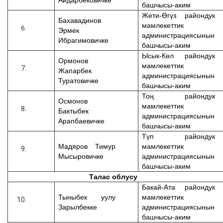
Айдарбековичке
башчысы-аким
Жети-Өгүз райондук
Бахавадинов
мамлекеттик
Эрмек
администрациясынын
Ибрагимовичке
башчысы-аким
Ысык-Көл райондук
Ормонов
мамлекеттик
Жапарбек
администрациясынын
Туратовичке
башчысы-аким
Тоң райондук
Осмонов
мамлекеттик
Бактыбек
администрациясынын
Арапбаевичке
башчысы-аким
Түп райондук
Мадяров Тимур
мамлекеттик
Мысыровичке
администрациясынын
башчысы-аким
Талас облусу
Бакай-Ата райондук
Тыныбек уулу
мамлекеттик
Зарылбек
ке
администрациясынын
башчысы-аким