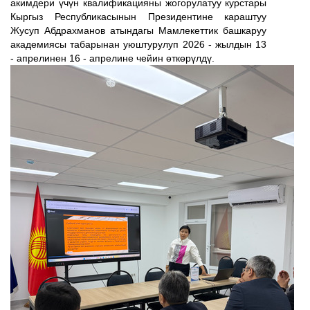
акимдери үчүн квалификацияны жогорулатуу курстары
Кыргыз Республикасынын Президентине караштуу
Жусуп Абдрахманов атындагы Мамлекеттик башкаруу
академиясы табарынан уюштурулуп 2026 - жылдын 13
- апрелинен 16 - апрелине чейин өткөрүлдү.