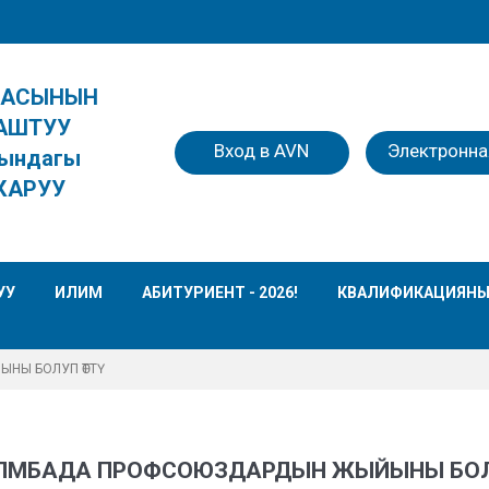
КАСЫНЫН
АШТУУ
Вход в AVN
Электронна
ындагы
КАРУУ
УУ
ИЛИМ
АБИТУРИЕНТ - 2026!
КВАЛИФИКАЦИЯНЫ
НЫ БОЛУП ӨТТҮ
ПМБАДА ПРОФСОЮЗДАРДЫН ЖЫЙЫНЫ БО