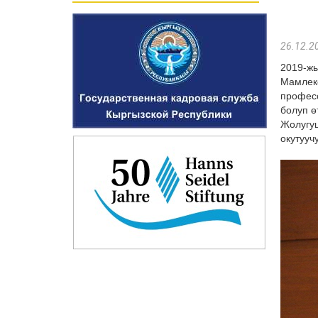
26.12.2
2019-ж
Мамлек
профес
болуп ө
Жолугу
окутууч