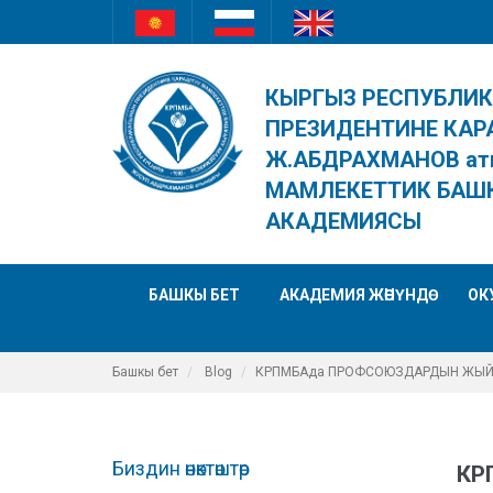
КЫРГЫЗ РЕСПУБЛИ
ПРЕЗИДЕНТИНЕ КАР
Ж.АБДРАХМАНОВ ат
МАМЛЕКЕТТИК БАШ
АКАДЕМИЯСЫ
БАШКЫ БЕТ
АКАДЕМИЯ ЖӨНҮНДӨ
ОК
Башкы бет
Blog
КРПМБАда ПРОФСОЮЗДАРДЫН ЖЫЙЫ
Биздин өнөктөштөр
КР