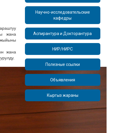
Научно-исследовательские
кафедры
араштуу
Аспирантура и Докторантура
ты жана
 жыйыны
НИР/НИРС
ын жана
урулду.
Полезные ссылки
Объявления
Кыргыз жараны