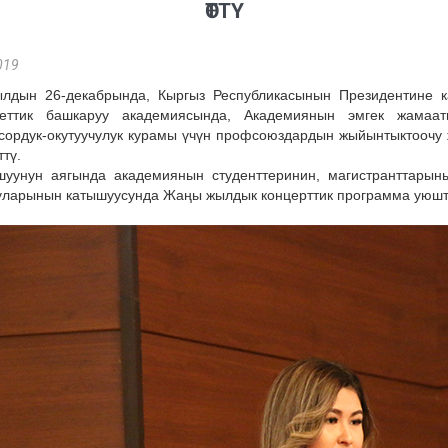
ӨТТҮ
019
ылдын 26-декабрында, Кыргыз Республикасынын Президентине к
еттик башкаруу академиясында, Академиянын эмгек жамаа
сордук-окутуучулук курамы үчүн профсоюздардын жыйынтыктоочу
ттү.
шуунун аягында академиянын студенттеринин, магистранттарын
уларынын катышуусунда Жаңы жылдык концерттик программа уюшт