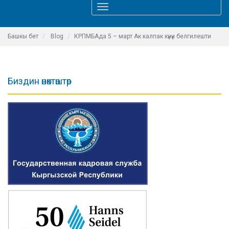
Toggle
navigation
Башкы бет
Blog
КРПМБАда 5 – март Ак калпак күнүн белгилешти
Биздин өнөктөштөр