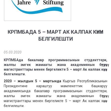
КРПМБАДА 5 – МАРТ АК КАЛПАК КҮНҮН
БЕЛГИЛЕШТИ
05.03.2020
КРПМБАда бакалавр программасынын студенттери,
жалпы эмгек жамааты жана академиянын бүтүрүүчү
магистранттары менен биргеликте 5 – март Ак калпак күнүн
белгилешти.
2020 – жылдын 5 – мартында
Кыргыз Республикасынын
Президентине караштуу мамлекеттик башкаруу
академиясында бакалавр программасынын студенттери,
жалпы эмгек жамааты жана академиянын бүтүрүүчү
магистранттары менен биргеликте 5 – март Ак калпак күнүн
белгилешти.