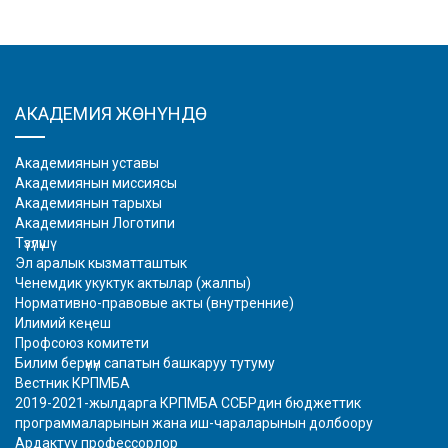
АКАДЕМИЯ ЖӨНҮНДӨ
Академиянын уставы
Академиянын миссиясы
Академиянын тарыхы
Академиянын Логотипи
Түзүлүшү
Эл аралык кызматташтык
Ченемдик укуктук актылар (жалпы)
Нормативно-правовые акты (внутренние)
Илимий кеңеш
Профсоюз комитети
Билим берүүнүн сапатын башкаруу тутуму
Вестник КРПМБА
2019-2021-жылдарга КРПМБА ССБРдин бюджеттик
программаларынын жана иш-чараларынын долбоору
Ардактуу профессорлор