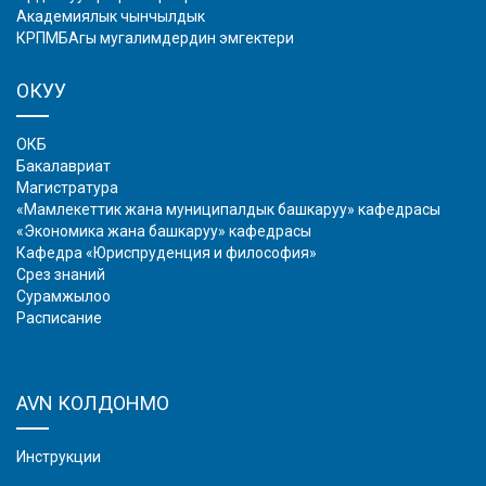
Академиялык чынчылдык
КРПМБАгы мугалимдердин эмгектери
ОКУУ
ОКБ
Бакалавриат
Магистратура
«Мамлекеттик жана муниципалдык башкаруу» кафедрасы
«Экономика жана башкаруу» кафедрасы
Кафедра «Юриспруденция и философия»
Срез знаний
Сурамжылоо
Расписание
AVN КОЛДОНМО
Инструкции