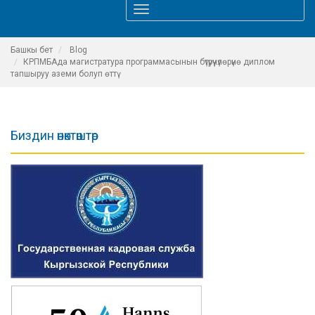
Toggle
navigation
Башкы бет
Blog
КРПМБАда магистратура программасынын бүтүрүүчүлөрүнө диплом
тапшыруу аземи болуп өттү
Биздин өнөктөштөр