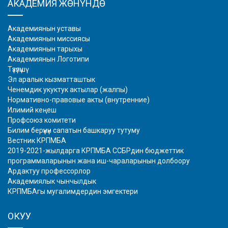
АКАДЕМИЯ ЖӨНҮНДӨ
Академиянын уставы
Академиянын миссиясы
Академиянын тарыхы
Академиянын Логотипи
Түзүлүшү
Эл аралык кызматташтык
Ченемдик укуктук актылар (жалпы)
Нормативно-правовые акты (внутренние)
Илимий кеңеш
Профсоюз комитети
Билим берүүнүн сапатын башкаруу тутуму
Вестник КРПМБА
2019-2021-жылдарга КРПМБА ССБРдин бюджеттик
программаларынын жана иш-чараларынын долбоору
Ардактуу профессорлор
Академиялык чынчылдык
КРПМБАгы мугалимдердин эмгектери
ОКУУ