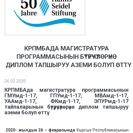
КРПМБАДА МАГИСТРАТУРА
ПРОГРАММАСЫНЫН БҮТҮРҮҮЧҮЛӨРҮНӨ
ДИПЛОМ ТАПШЫРУУ АЗЕМИ БОЛУП ӨТТҮ
26.02.2020
КРПМБАда магистратура программасынын
ГМУмд-1-17, ГПУмд-1-17, МВАмд-1-17,
УААмд-1-17, ФКмд-1-17, ЭПУРмд-1-17
тайпаларынын бүтүрүүчүлөрүнө диплом тапшыруу
аземи болуп өттү.
2020- жылдын 26 – февралында
Кыргыз Республикасынын