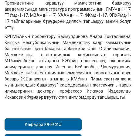
Президентине караштуу мамлекеттик башкаруу
академиясында магистратура программасынын ГМУмд-1-17,
ГПУмд-1-17, МВАмд-1-17, УААмд-1-17, ФКмд-1-17, ЭПУРмд-1-
17 тайпаларынын бүтүрүүчүлөрүнө диплом тапшыруу аземи болуп
өттү.
КРПМБАнын проректору Баймулдинова Анара Токталиевна,
Кыргыз Республикасынын Мамлекеттик кадр кызматынын
башчысынын орун басары Тарбинский Олег Станиславович,
Мамлекеттик аттестациялык комиссиянын тѳрагасы
М.Рыскулбеков атындагы КЭУнин профессору, экономика
илимдеринин доктору Ишенов Бейшенбек Чонмурунович,
Мамлекеттик аттестациялык комиссиянын тѳрагасынын орун
басары Ж.Баласагын атындагы КМУнин “Мамлекеттик жана
муниципалдык башкаруу” кафедрасынын жетекчиси , тарых
илимдеринин доктору, профессор Искаков Издевалды
Искакович бүтүрүүчүлөрдү куттуктап, дипломдорду тапшырышты.
Кафедра ЮНЕСКО