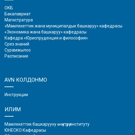
ОКБ
Бакалавриат
Магистратура
«Мамлекеттик жана муниципалдык башкаруу» кафедрасы
«Экономика жана башкаруу» кафедрасы
Кафедра «Юриспруденция и философия»
Срез знаний
Сурамжылоо
Расписание
AVN КОЛДОНМО
Инструкции
ИЛИМ
Мамлекеттик башкарууну өнүктүрүү институту
ЮНЕСКО Кафедрасы