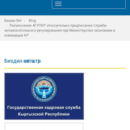
Toggle
navigation
Башкы бет
Blog
Разъяснение АГУПКР относительно предписания Службы
антимонопольного регулирования при Министерстве экономики и
коммерции КР
Биздин өнөктөштөр