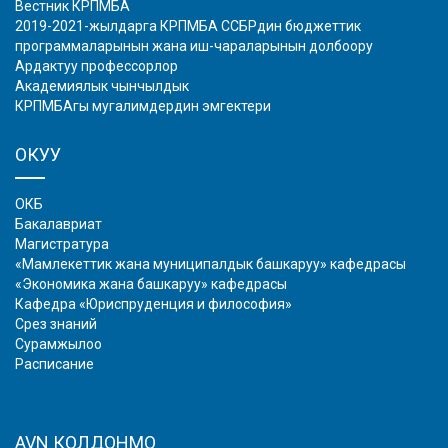
Вестник КРПМБА
2019-2021-жылдарга КРПМБА ССБРдин бюджеттик
программаларынын жана иш-чараларынын долбоору
Ардактуу профессорлор
Академиялык чынчылдык
КРПМБАгы мугалимдердин эмгектери
ОКУУ
ОКБ
Бакалавриат
Магистратура
«Мамлекеттик жана муниципалдык башкаруу» кафедрасы
«Экономика жана башкаруу» кафедрасы
Кафедра «Юриспруденция и философия»
Срез знаний
Сурамжылоо
Расписание
AVN КОЛДОНМО