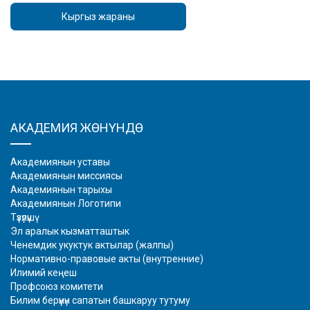
Кыргыз жараны
АКАДЕМИЯ ЖӨНҮНДӨ
Академиянын уставы
Академиянын миссиясы
Академиянын тарыхы
Академиянын Логотипи
Түзүлүшү
Эл аралык кызматташтык
Ченемдик укуктук актылар (жалпы)
Нормативно-правовые акты (внутренние)
Илимий кеңеш
Профсоюз комитети
Билим берүүнүн сапатын башкаруу тутуму