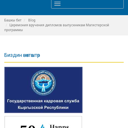
Toggle
navigation
Башкы бет
Blog
Церемония вручения дипломов выпускникам Магистерской
программы
Биздин өнөктөштөр