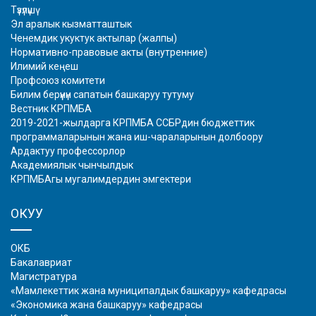
Түзүлүшү
Эл аралык кызматташтык
Ченемдик укуктук актылар (жалпы)
Нормативно-правовые акты (внутренние)
Илимий кеңеш
Профсоюз комитети
Билим берүүнүн сапатын башкаруу тутуму
Вестник КРПМБА
2019-2021-жылдарга КРПМБА ССБРдин бюджеттик
программаларынын жана иш-чараларынын долбоору
Ардактуу профессорлор
Академиялык чынчылдык
КРПМБАгы мугалимдердин эмгектери
ОКУУ
ОКБ
Бакалавриат
Магистратура
«Мамлекеттик жана муниципалдык башкаруу» кафедрасы
«Экономика жана башкаруу» кафедрасы