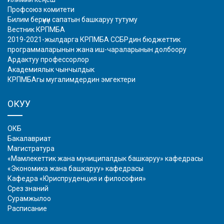
Профсоюз комитети
Билим берүүнүн сапатын башкаруу тутуму
Вестник КРПМБА
2019-2021-жылдарга КРПМБА ССБРдин бюджеттик
программаларынын жана иш-чараларынын долбоору
Ардактуу профессорлор
Академиялык чынчылдык
КРПМБАгы мугалимдердин эмгектери
ОКУУ
ОКБ
Бакалавриат
Магистратура
«Мамлекеттик жана муниципалдык башкаруу» кафедрасы
«Экономика жана башкаруу» кафедрасы
Кафедра «Юриспруденция и философия»
Срез знаний
Сурамжылоо
Расписание