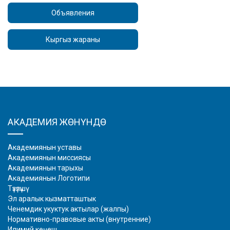
Объявления
Кыргыз жараны
АКАДЕМИЯ ЖӨНҮНДӨ
Академиянын уставы
Академиянын миссиясы
Академиянын тарыхы
Академиянын Логотипи
Түзүлүшү
Эл аралык кызматташтык
Ченемдик укуктук актылар (жалпы)
Нормативно-правовые акты (внутренние)
Илимий кеңеш