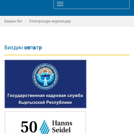
Toggle
navigation
Башкы бет
Электрондук журналдар
Биздин өнөктөштөр