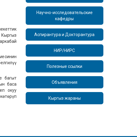
Научно-исследовательские
кафедры
екеттик
Аспирантура и Докторантура
Кыргыз
аркабай
НИР/НИРС
кмесинин
елгилүү
Полезные ссылки
е багыт
Объявления
ын баса
еп окуу
көтөрүп
Кыргыз жараны