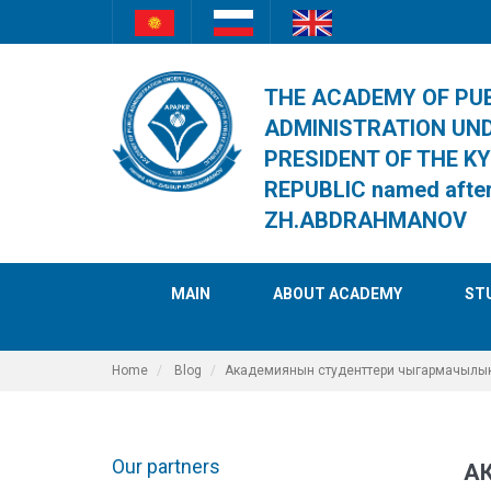
THE ACADEMY OF PU
ADMINISTRATION UN
PRESIDENT OF THE K
REPUBLIC named afte
ZH.ABDRAHMANOV
MAIN
ABOUT ACADEMY
ST
Home
Blog
Академиянын студенттери чыгармачылы
Our partners
А