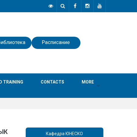
библиотека
Расписание
D TRAINING
СONTACTS
MORE
ЫК
Кафедра ЮНЕСКО