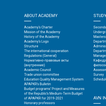
ABOUT ACADEMY
STUD
Academy's Charter
Seconda
Mission of the Academy
Undergr
History of the Academy
Masters
Academy's Logo
Departm
Structure
Adminis
The international cooperation
Departm
Regulations (General)
Manage
Нормативно-правовые акты
Кафедр
(внутренние)
филосо
Academic Council
Assessm
Trade union committee
Survey
Education Quality Management System
Schedul
APAPKR’s Bulletin
Budget programs’ Project and Measures
of the Republic’s Medium-Term Budget
AVN I
of APAPKR for 2019-2021
Honorary professors