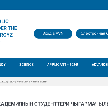
BLIC
DER THE
Вход в AVN
Электронная 
YRGYZ
r
UDY
SCIENCE
APPLICANT - 2026!
ADVANCE
к жолугушуу кечесине катышышты
КАДЕМИЯНЫН СТУДЕНТТЕРИ ЧЫГАРМАЧЫЛ