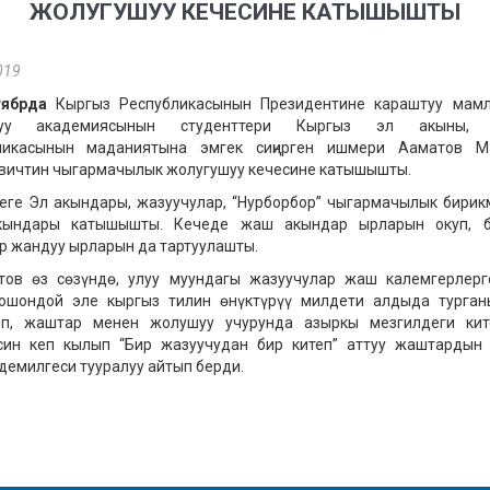
ЖОЛУГУШУУ КЕЧЕСИНЕ КАТЫШЫШТЫ
019
тябрда
Кыргыз Республикасынын Президентине караштуу мамл
руу академиясынын студенттери Кыргыз эл акыны, 
ликасынын маданиятына эмгек сиңирген ишмери Ааматов М
вичтин чыгармачылык жолугушуу кечесине катышышты.
еге Эл акындары, жазуучулар, “Нурборбор” чыгармачылык бири
ындары катышышты. Кечеде жаш акындар ырларын окуп, б
 жандуу ырларын да тартуулашты.
тов өз сөзүндө, улуу муундагы жазуучулар жаш калемгерлерг
 ошондой эле кыргыз тилин өнүктүрүү милдети алдыда турган
еп, жаштар менен жолушуу учурунда азыркы мезгилдеги кит
син кеп кылып “Бир жазуучудан бир китеп” аттуу жаштардын 
демилгеси тууралуу айтып берди.