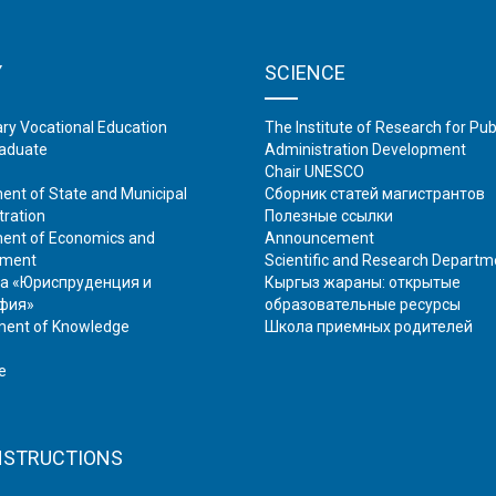
Y
SCIENCE
ry Vocational Education
The Institute of Research for Pub
aduate
Administration Development
Chair UNESCO
ent of State and Municipal
Сборник статей магистрантов
tration
Полезные ссылки
ent of Economics and
Аnnouncement
ment
Scientific and Research Departm
а «Юриспруденция и
Кыргыз жараны: открытые
фия»
образовательные ресурсы
ent of Knowledge
Школа приемных родителей
e
NSTRUCTIONS