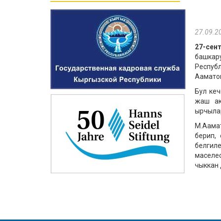
27.09.2
27-сен
башка
Респуб
Аамато
Бул кеч
жаш ак
ырчылар
М.Аама
берип,
белгил
маселе
чыккан 