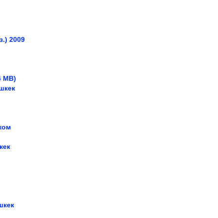
з.)
2009
4 MB)
ишкек
ком
кек
шкек