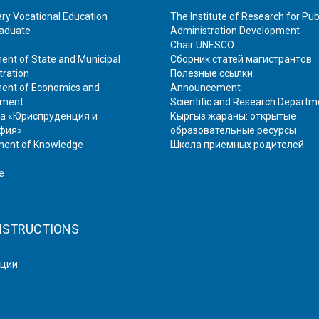
ry Vocational Education
The Institute of Research for Pub
aduate
Administration Development
Chair UNESCO
ent of State and Municipal
Сборник статей магистрантов
tration
Полезные ссылки
ent of Economics and
Аnnouncement
ment
Scientific and Research Departm
а «Юриспруденция и
Кыргыз жараны: открытые
фия»
образовательные ресурсы
ent of Knowledge
Школа приемных родителей
e
NSTRUCTIONS
кции