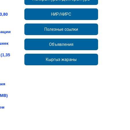
3,80
НИР/НИРС
Полезные ссылки
зации
шкек
Объявления
(1,35
Кыргыз жараны
ния
 MB)
ом