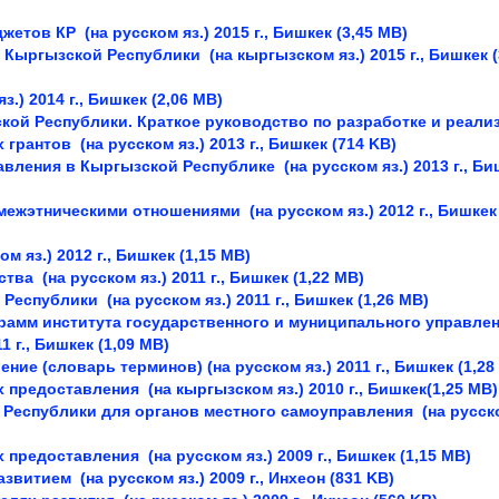
джетов КР
(на русском яз.)
2015 г., Бишкек (3,45 MB)
а Кыргызской Республики
(на кыргызском яз.)
2015 г., Бишкек (
яз.)
2014 г., Бишкек (2,06 MB)
ой Республики. Краткое руководство по разработке и реали
 грантов
(на русском яз.)
2013 г., Бишкек (714 KB)
авления в Кыргызской Республике
(на русском яз.)
2013 г., Би
 межэтническими отношениями
(на русском яз.)
2012 г., Бишкек 
ом яз.)
2012 г., Бишкек (1,15 MB)
рства
(на русском яз.)
2011 г., Бишкек (1,22 MB)
й Республики
(на русском яз.)
2011 г., Бишкек (1,26 MB)
рамм института государственного и муниципального управле
1 г., Бишкек (1,09 MB)
ление (словарь терминов)
(на русском яз.)
2011 г., Бишкек (1,28
х предоставления
(на кыргызском яз.)
2010 г., Бишкек(1,25 MB)
Республики для органов местного самоуправления
(на русск
х предоставления
(на русском яз.)
2009 г., Бишкек (1,15 MB)
азвитием
(на русском яз.)
2009 г., Инхеон (831 KB)