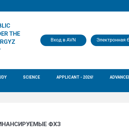
BLIC
DER THE
Вход в AVN
Электронная 
YRGYZ
r
UDY
SCIENCE
APPLICANT - 2026!
ADVANCE
ФИНАНСИРУЕМЫЕ ФХЗ