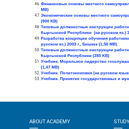
Финансовые основы местного самоуправ
MB)
Экономические основы местного самоупр
(900 KB)
Типовые должностные инструкции работн
Кыргызской Республики
(на русском яз.)
2
Разработка концепции обучения работни
русском яз.)
2003 г., Бишкек (1,58 MB)
Типовые должностные инструкции работн
Кыргызской Республики
(285 KB)
Учебник. Моральное лидерство госслужащег
(1,47
MB
)
Учебник. Политэкономия (на русском языке)
Учебник. Принятие государственных и муни
ABOUT ACADEMY
STUD