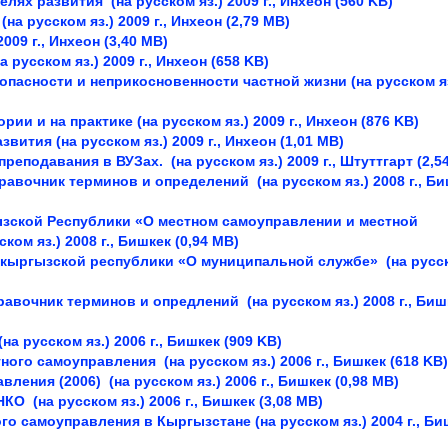
целях развития
(на русском яз.)
2009 г., Инхеон (560 KB)
(на русском яз.)
2009 г., Инхеон (2,79 MB)
009 г., Инхеон (3,40 MB)
на русском яз.)
2009 г., Инхеон (658 KB)
опасности и неприкосновенности частной жизни
(на русском я
ории и на практике
(на русском яз.)
2009 г., Инхеон (876 KB)
азвития
(на русском яз.)
2009 г., Инхеон (1,01 MB)
 преподавания в ВУЗах.
(на русском яз.)
2009 г., Штуттгарт (2,5
правочник терминов и определений
(на русском яз.)
2008 г., Б
зской Республики «О местном самоуправлении и местной
ском яз.)
2008 г., Бишкек (0,94 MB)
а кыргызской республики «О муниципальной службе»
(на русс
правочник терминов и опредлений
(на русском яз.)
2008 г., Биш
(на русском яз.)
2006 г., Бишкек (909 KB)
тного самоуправления
(на русском яз.)
2006 г., Бишкек (618 KB)
авления (2006)
(на русском яз.)
2006 г., Бишкек (0,98 MB)
 НКО
(на русском яз.)
2006 г., Бишкек (3,08 MB)
го самоуправления в Кыргызстане
(на русском яз.)
2004 г., Би