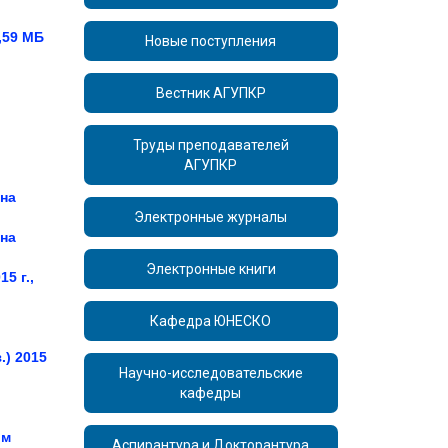
3,59 МБ
Новые поступления
Вестник АГУПКР
Труды преподавателей
АГУПКР
(на
Электронные журналы
(на
Электронные книги
15 г.,
Кафедра ЮНЕСКО
.)
2015
Научно-исследовательские
кафедры
ом
Аспирантура и Докторантура