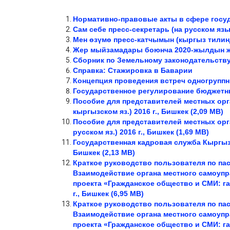
Нормативно-правовые акты в сфере госуд
Сам себе пресс-секретарь (на русском язы
Мен өзүмө пресс-катчымын (кыргыз тилин
Жер мыйзамадары боюнча 2020-жылдын ж
Сборник по Земельному законодательству 
Справка: Стажировка в Баварии
Концепция проведения встреч одногрупп
Государственное регулирование бюджетн
Пособие для представителей местных орг
кыргызском яз.)
2016 г., Бишкек (2,09 MB)
Пособие для представителей местных орг
русском яз.)
2016 г., Бишкек (1,69 MB)
Государственная кадровая служба Кыргы
Бишкек (2,13 MB)
Краткое руководство пользователя по па
Взаимодействие органа местного самоупр
проекта «Гражданское общество и СМИ: г
г., Бишкек (6,95 MB)
Краткое руководство пользователя по па
Взаимодействие органа местного самоупр
проекта «Гражданское общество и СМИ: г