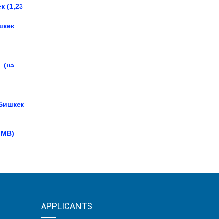
к (1,23
шкек
и
(на
 Бишкек
0
MB
)
APPLICANTS