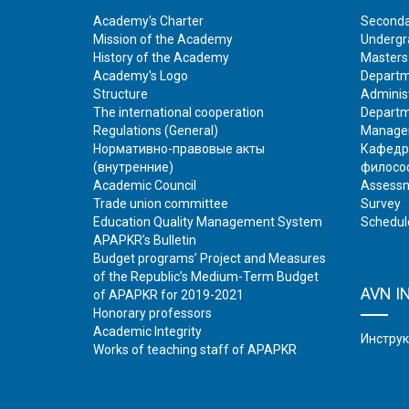
Academy's Charter
Seconda
Mission of the Academy
Undergr
History of the Academy
Masters
Academy's Logo
Departm
Structure
Adminis
The international cooperation
Departm
Regulations (General)
Manage
Нормативно-правовые акты
Кафедр
(внутренние)
филосо
Academic Council
Assessm
Trade union committee
Survey
Education Quality Management System
Schedul
APAPKR’s Bulletin
Budget programs’ Project and Measures
of the Republic’s Medium-Term Budget
AVN I
of APAPKR for 2019-2021
Honorary professors
Academic Integrity
Инстру
Works of teaching staff of APAPKR