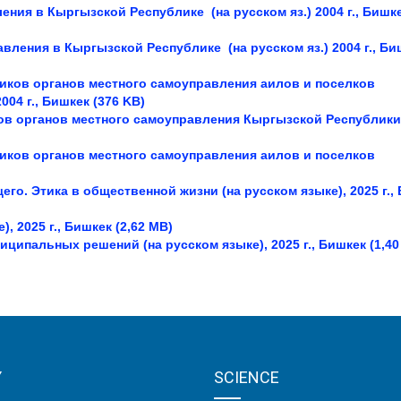
ления в Кыргызской Республике
(на русском яз.)
2004 г., Бишке
авления в Кыргызской Республике
(на русском яз.)
2004 г., Би
иков органов местного самоуправления аилов и поселков
004 г., Бишкек (376 KB)
ков органов местного самоуправления Кыргызской Республик
иков органов местного самоуправления аилов и поселков
о. Этика в общественной жизни (на русском языке), 2025 г.,
, 2025 г., Бишкек (2,62
MB
)
ципальных решений (на русском языке), 2025 г., Бишкек (1,4
Y
SCIENCE