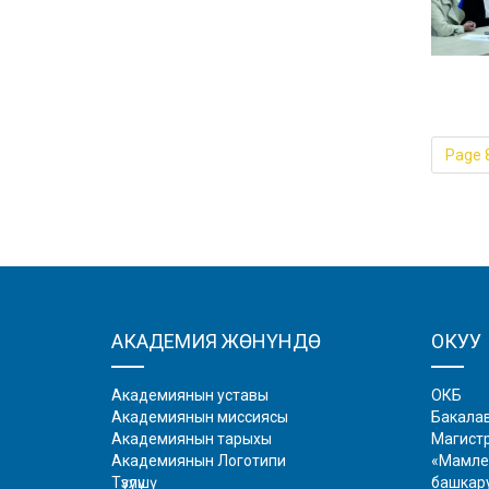
Page 8
АКАДЕМИЯ ЖӨНҮНДӨ
ОКУУ
Академиянын уставы
ОКБ
Академиянын миссиясы
Бакала
Академиянын тарыхы
Магист
Академиянын Логотипи
«Мамле
Түзүлүшү
башкар