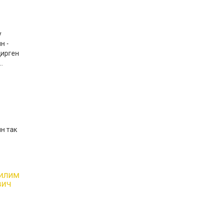
у
н -
ңирген
.
н так
илим
вич