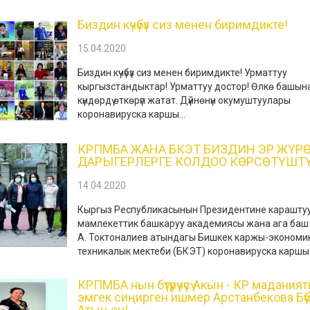
Биздин күчүбүз сиз менен биримдикте!
15.04.2020
Биздин күчүбүз сиз менен биримдикте! Урматтуу
кыргызстандыктар! Урматтуу достор! Өлкө башын
күндөрдү өткөрүп жатат. Дүйнөнүн окумуштуулары
коронавируска каршы...
КРПМБА ЖАНА БКЭТ БИЗДИН ЭР ЖҮР
ДАРЫГЕРЛЕРГЕ КОЛДОО КӨРСӨТҮШТ
14.04.2020
Кыргыз Республикасынын Президентине карашту
мамлекеттик башкаруу академиясы жана ага баш
А. Токтоналиев атындагы Бишкек каржы-экономи
техникалык мектеби (БКЭТ) коронавируска каршы.
КРПМБА нын бүтүрүүчүсү Акын - КР мадания
эмгек сиңирген ишмер Арстанбекова Бү
Атың өч!