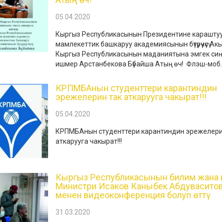
05.04.2020
Кыргыз Республикасынын Президентине карашту
мамлекеттик башкаруу академиясынын бүтүрүүчүсү Акы
Кыргыз Республикасынын маданиятына эмгек си
ишмер Арстанбекова Бүбайша Атың өч! Флэш-моб..
КРПМБАнын студенттери карантиндин
эрежелерин так аткарууга чакырат!!!
05.04.2020
КРПМБАнын студенттери карантиндин эрежелери
аткарууга чакырат!!!
Кыргыз Республикасынын билим жана 
Министри Исаков Каныбек Абдувасито
менен видеоконференция болуп өттү
31.03.2020