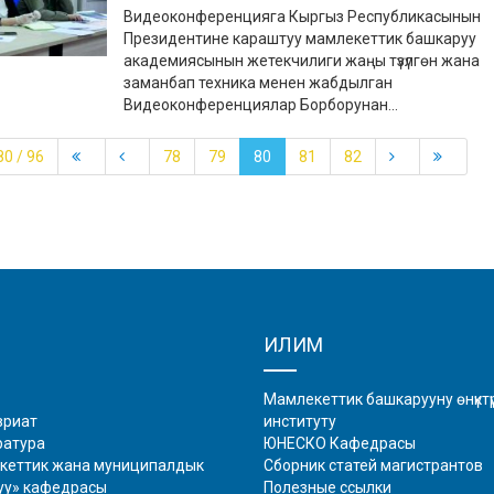
Видеоконференцияга Кыргыз Республикасынын
Президентине караштуу мамлекеттик башкаруу
академиясынын жетекчилиги жаңы түзүлгөн жана
заманбап техника менен жабдылган
Видеоконференциялар Борборунан...
0 / 96
78
79
80
81
82
ИЛИМ
Мамлекеттик башкарууну өнүктүрү
вриат
институту
ратура
ЮНЕСКО Кафедрасы
кеттик жана муниципалдык
Сборник статей магистрантов
уу» кафедрасы
Полезные ссылки