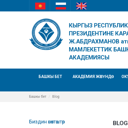
КЫРГЫЗ РЕСПУБЛИ
ПРЕЗИДЕНТИНЕ КАР
Ж.АБДРАХМАНОВ ат
МАМЛЕКЕТТИК БАШ
АКАДЕМИЯСЫ
БАШКЫ БЕТ
АКАДЕМИЯ ЖӨНҮНДӨ
ОК
Башкы бет
Blog
Биздин өнөктөштөр
BLOG