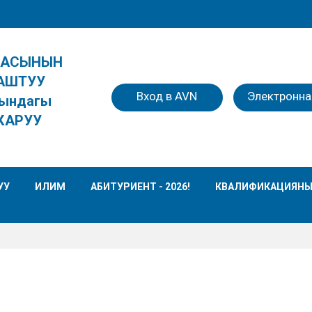
КАСЫНЫН
АШТУУ
Вход в AVN
Электронна
ындагы
КАРУУ
УУ
ИЛИМ
АБИТУРИЕНТ - 2026!
КВАЛИФИКАЦИЯНЫ