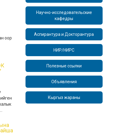
Научно-исследовательские
кафедры
Аспирантура и Докторантура
ан оор
НИР/НИРС
ӨК
Полезные ссылки
Ү
Объявления
у
Кыргыз жараны
 ийген
калык
..
тына
байша