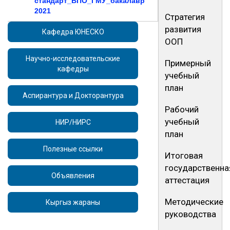
стандарт_ВПО_ГМУ_бакалавр
2021
Стратегия
развития
Кафедра ЮНЕСКО
ООП
Научно-исследовательские
Примерный
кафедры
учебный
план
Аспирантура и Докторантура
Рабочий
учебный
НИР/НИРС
план
Полезные ссылки
Итоговая
государственна
Объявления
аттестация
Методические
Кыргыз жараны
руководства