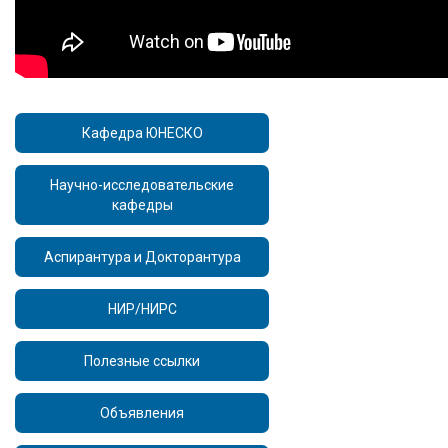
Кафедра ЮНЕСКО
Научно-исследовательские
кафедры
Аспирантура и Докторантура
НИР/НИРС
Полезные ссылки
Объявления