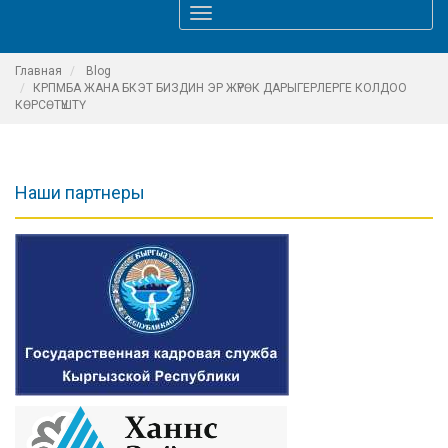
Toggle
navigation
Главная
Blog
КРПМБА ЖАНА БКЭТ БИЗДИН ЭР ЖҮРӨК ДАРЫГЕРЛЕРГЕ КОЛДОО
КӨРСӨТҮШТҮ
Наши партнеры