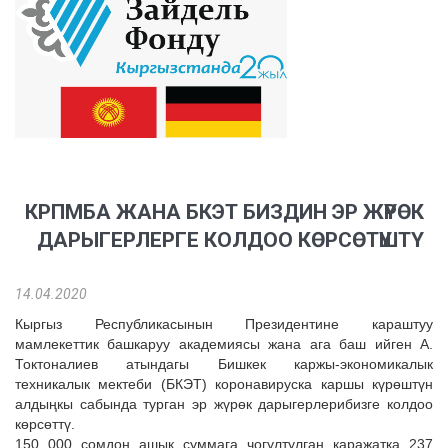
КРПМБА ЖАНА БКЭТ БИЗДИН ЭР ЖҮРӨК
ДАРЫГЕРЛЕРГЕ КОЛДОО КӨРСӨТҮШТҮ
14.04.2020
Кыргыз Республикасынын Президентине караштуу
мамлекеттик башкаруу академиясы жана ага баш ийген А.
Токтоналиев атындагы Бишкек каржы-экономикалык
техникалык мектеби (БКЭТ) коронавируска каршы күрөштүн
алдыңкы сабында турган эр жүрөк дарыгерлерибизге колдоо
көрсөттү.
150 000 сомдон ашык суммага чогултулган каражатка 237