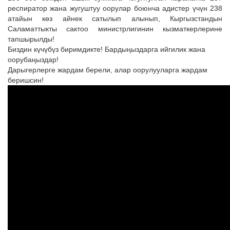
респиратор жана жугуштуу оорулар боюнча адистер үчүн 238
атайын көз айнек сатылып алынып, Кыргызстандын
Саламаттыкты сактоо министрлигинин кызматкерлерине
тапшырылды!
Биздин күчүбүз биримдикте! Бардыңыздарга ийгилик жана
оорубаңыздар!
Дарыгерлерге жардам берели, алар оорулууларга жардам
беришсин!