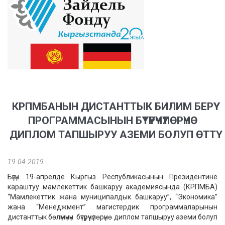
КРПМБАНЫН ДИСТАНТТЫК БИЛИМ БЕРҮҮ
ПРОГРАММАСЫНЫН БҮТҮРҮҮЧҮЛӨРҮНӨ
ДИПЛОМ ТАПШЫРУУ АЗЕМИ БОЛУП ӨТТҮ
19.04.2019
Бүгүн 19-апрелде Кыргыз Республикасынын Президентине
караштуу мамлекеттик башкаруу академиясында (КРПМБА)
“Мамлекеттик жана муниципалдык башкаруу”, “Экономика”
жана “Менеджмент” магистердик программаларынын
дистанттык бөлүмүнүн бүтүрүүчүлөрүнө диплом тапшыруу аземи болуп