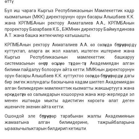
өттү.
Бул иш чарага Кыргыз Республикасынын Мамлекеттик кадр
кызматынын (МКК) директорунун орун басары Алышбаев К.К.
жана КРПМБАнын ректору Акматалиев А.А., КРПМБАнын
проректору Базарбаев К.Б., БЖМнин директору Баймулдинова
А.Т. жана башка жетекчилер катышышты.
КРПМБАнын ректору Акматалиев А.А. өз сөзүндө бүтүрүүчүлөрдү
куттуктап, аларга ак жол каалап, иштеген иштерине жана
Кыргыз Республикасынын мамлекеттик башкаруу
системасынын өнүгүп өсүшүнө түздөн-түз Академиядан алган
билими пайдалуу болоорун айта кетти. ММКнын директорунун
орун басары Алышбаев К.К. куттуктоо сөзүндө бүтүрүүчүлөрдүн дагы
бир эмгек жолундагы баскычына кадам шилтеп Академиядан
алган билимдерин мамлекеттик кызматты жакшыртууга жана
өркүндөтүүгө өз салымдарын кошооруна жана жер-жерлерде эл
менен иштөөдө мыкты адистигин көрсөтө алат деген
ишеничте экенин айта кетти.
Ошондой эле бүтүрүүчүлөр тарабынан жалпы Академиянын
жамаатына алган билимдерине, тажрыйбаларына
ыраазычылыктарын билдирип кетишти.