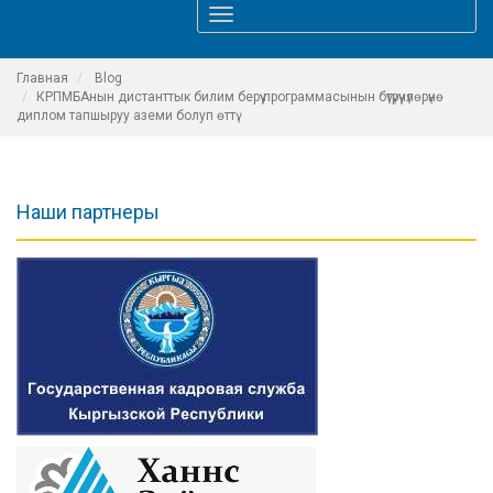
Toggle
navigation
Главная
Blog
КРПМБАнын дистанттык билим берүү программасынын бүтүрүүчүлөрүнө
диплом тапшыруу аземи болуп өттү
Наши партнеры