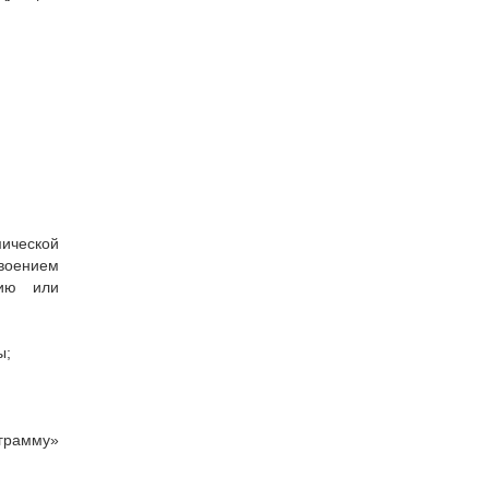
ической
воением
нию или
;
ы;
грамму»