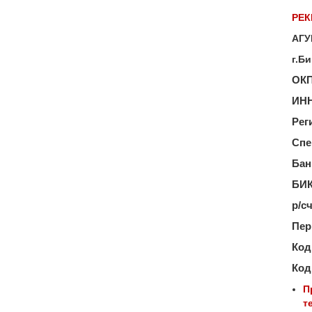
РЕК
АГУ
г.Б
ОКП
ИНН
Рег
Спе
Бан
БИК
р/с
Пе
Код
Код
П
т