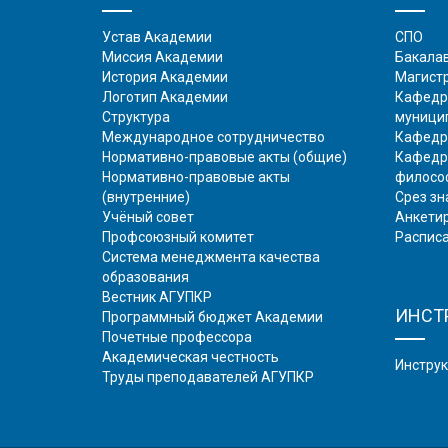
Устав Академии
СПО
Миссия Академии
Бакала
История Академии
Магист
Логотип Академии
Кафедра
Структура
муници
Международное сотрудничество
Кафедр
Нормативно-правовые акты (общие)
Кафедр
Нормативно-правовые акты
филосо
(внутренние)
Срез зн
Учёный совет
Анкети
Профсоюзный комитет
Распис
Система менеджмента качества
образования
Вестник АГУПКР
ИНСТ
Программный бюджет Академии
Почетные профессора
Академическая честность
Инстру
Труды преподавателей АГУПКР