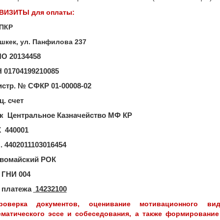
ВИЗИТЫ для оплаты:
ПКР
ишкек, ул. Панфилова 237
О 20134458
 01704199210085
истр. № СФКР 01-00008-02
ц. счет
к Центральное Казначейство МФ КР
 440001
ч. 4402011103016454
рвомайский РОК
 ГНИ 004
 платежа
14232100
роверка документов, оценивание мотивационного виде
ематического эссе и собеседования, а также формирование