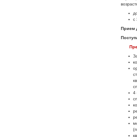
возраст
д
с
Прием 
Поступ
Пре
З
к
о
с
к
с
4
с
к
р
р
м
(
к