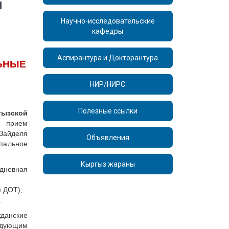
Я
Научно-исследовательские
кафедры
Аспирантура и Докторантура
ЬНЫЕ
НИР/НИРС
Полезные ссылки
ызской
 прием
айделя
Объявления
пальное
Кыргыз жараны
дневная
 ДОТ);
.
данские
едующим