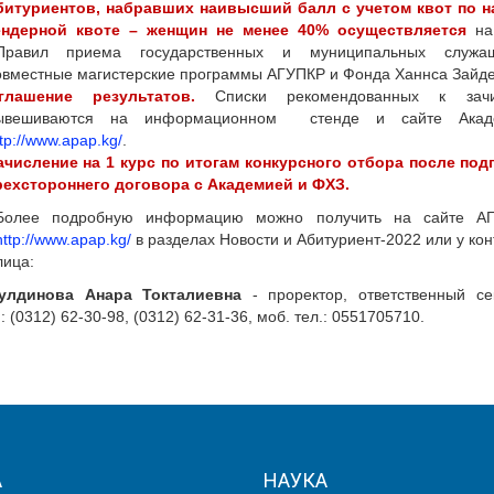
битуриентов, набравших наивысший балл с учетом квот по н
ендерной квоте – женщин не менее 40% осуществляется
на
Правил приема государственных и муниципальных служ
овместные магистерские программы АГУПКР и Фонда Ханнса Зайде
глашение результатов.
Списки рекомендованных к зач
ывешиваются на информационном стенде и сайте Акад
tp://www.apap.kg/
.
ачисление на 1 курс по итогам конкурсного отбора после под
рехстороннего
договора с Академией
и ФХЗ.
Более подробную информацию можно получить на сайте А
http://www.apap.kg/
в разделах Новости и Абитуриент-2022 или у кон
лица:
улдинова Анара Токталиевна
- проректор, ответственный се
: (0312) 62-30-98, (0312) 62-31-36, моб. тел.: 0551705710.
А
НАУКА