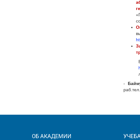
а
г
«
с
О
в
ht
З
т
-
Байм
раб.тел.
ОБ АКАДЕМИИ
УЧЕБ