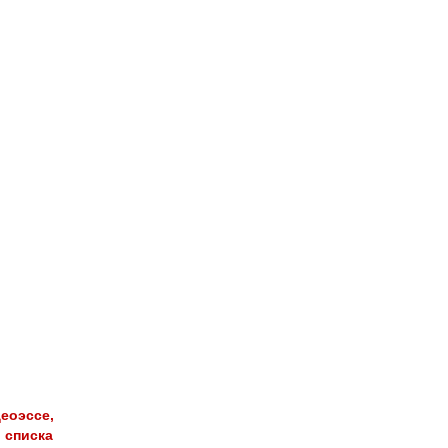
оэссе,
 списка