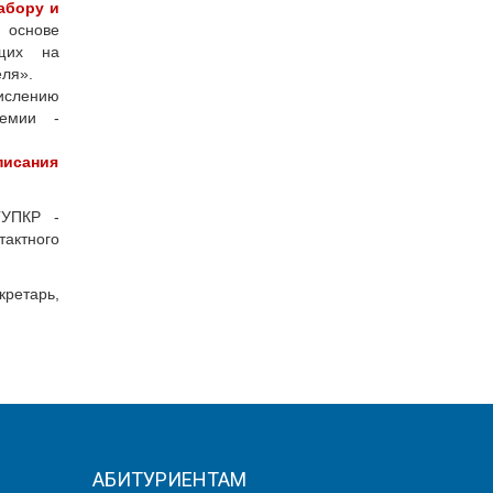
абору и
 основе
ащих на
ля».
ислению
емии -
писания
ГУПКР -
тактного
кретарь,
АБИТУРИЕНТАМ