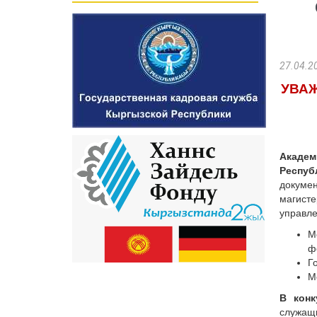
27.04.2
УВА
Акаде
Респу
докум
магист
управле
М
ф
Г
М
В конк
служащ