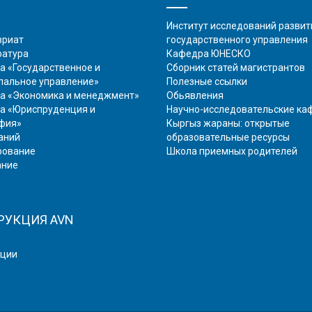
Институт исследований развит
вриат
государственного управления
ратура
Кафедра ЮНЕСКО
 «Государственное и
Сборник статей магистрантов
пальное управление»
Полезные ссылки
а «Экономика и менеджмент»
Обьявления
а «Юриспруденция и
Научно-исследовательские к
фия»
Кыргыз жараны: открытые
аний
образовательные ресурсы
рование
Школа приемных родителей
ание
РУКЦИЯ AVN
кции