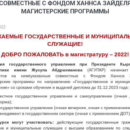
СОВМЕСТНЫЕ С ФОНДОМ ХАННСА ЗАЙДЕЛ
МАГИСТЕРСКИЕ ПРОГРАММЫ
022
ЖАЕМЫЕ ГОСУДАРСТВЕННЫЕ И МУНИЦИПАЛ
СЛУЖАЩИЕ!
ДОБРО ПОЖАЛОВАТЬ в магистратуру – 2022!
мия государственного управления при Президенте Кырг
блики имени Жусупа Абдрахманова
(АГУПКР) начинает
ентов на нижеуказанные совместные с Фондом Ханнса З
ерские программы по направлению «Государственное и муници
ние» со сроками обучения и выдачей диплома до 31.12.2023 года:
естное государственное управление и самоуправление (очная 
орма);
осударственное управление (очная вечерняя, очная с применением
енеджмент в государственном секторе (очная с применением ДОТ)
урсе могут участвовать:
действующие государственные граж
ие и муниципальные служащие с высшим образованием по сл