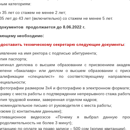
ным категориям:
о 35 лет со стажем не менее 2 лет;
 35 лет до 43 лет (включительно) со стажем не менее 5 лет.
документов продолжается до 8.06.2022 г.
ающему необходимо
:
доставить техническому секретарю
следующие документы
:
аявление на имя ректора с подписью абитуриента;
опия паспорта;
ригинал диплома о высшем образовании с присвоением академ
тепени «бакалавр» или диплом о высшем образовании с прис
валификации «специалист» по соответствующему направле
пециальности;
 фотографии размером 3x4 и фотографию в электронном формате
правку с места работы о подтверждении непрерывного стажа работ
опия трудовой книжки, заверенная отделом кадров;
екомендательное письмо от руководителя с места работы;
езюме (с контактными данными);
отивационное видеоэссе «Почему я выбрал данную про
продолжительность не более 3 минут);
витанцию по оплате за право записи – 500 сом (копию квитанции).