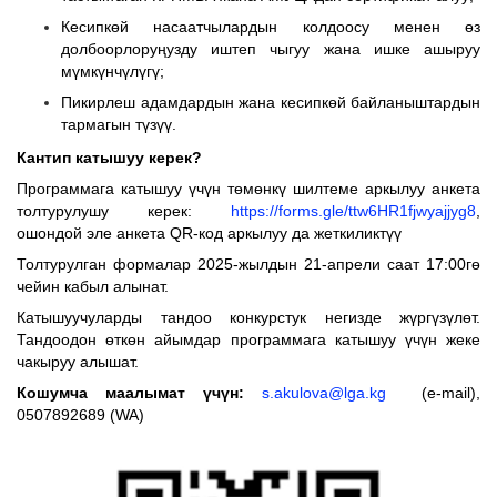
Кесипкөй насаатчылардын колдоосу менен өз
долбоорлоруңузду иштеп чыгуу жана ишке ашыруу
мүмкүнчүлүгү;
Пикирлеш адамдардын жана кесипкөй байланыштардын
тармагын түзүү.
Кантип катышуу керек?
Программага катышуу үчүн төмөнкү шилтеме аркылуу анкета
толтурулушу керек:
https://forms.gle/ttw6HR1fjwyajjyg8
,
ошондой эле анкета QR-код аркылуу да жеткиликтүү
Толтурулган формалар 2025-жылдын 21-апрели саат 17:00гө
чейин кабыл алынат.
Катышуучуларды тандоо конкурстук негизде жүргүзүлөт.
Тандоодон өткөн айымдар программага катышуу үчүн жеке
чакыруу алышат.
Кошумча маалымат үчүн:
s.akulova@lga.kg
(e-mail),
0507892689 (WA)