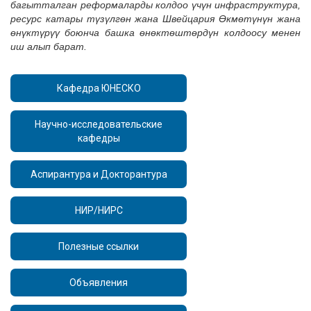
багытталган реформаларды колдоо үчүн инфраструктура,
ресурс катары түзүлгөн жана Швейцария Өкмөтүнүн жана
өнүктүрүү боюнча башка өнөктөштөрдүн колдоосу менен
иш алып барат.
Кафедра ЮНЕСКО
Научно-исследовательские
кафедры
Аспирантура и Докторантура
НИР/НИРС
Полезные ссылки
Объявления