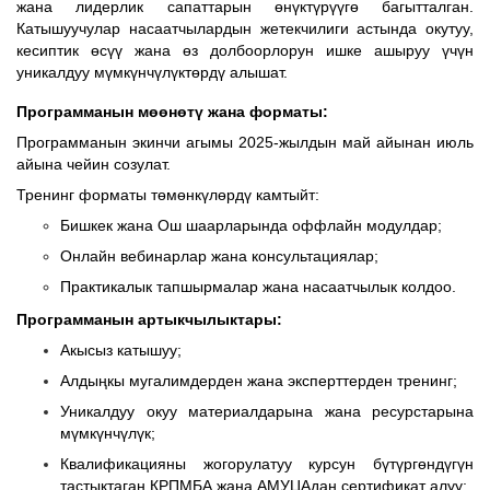
жана лидерлик сапаттарын өнүктүрүүгө багытталган.
Катышуучулар насаатчылардын жетекчилиги астында окутуу,
кесиптик өсүү жана өз долбоорлорун ишке ашыруу үчүн
уникалдуу мүмкүнчүлүктөрдү алышат.
Программанын мөөнөтү жана форматы:
Программанын экинчи агымы 2025-жылдын май айынан июль
айына чейин созулат.
Тренинг форматы төмөнкүлөрдү камтыйт:
Бишкек жана Ош шаарларында оффлайн модулдар;
Онлайн вебинарлар жана консультациялар;
Практикалык тапшырмалар жана насаатчылык колдоо.
Программанын артыкчылыктары:
Акысыз катышуу;
Алдыңкы мугалимдерден жана эксперттерден тренинг;
Уникалдуу окуу материалдарына жана ресурстарына
мүмкүнчүлүк;
Квалификацияны жогорулатуу курсун бүтүргөндүгүн
тастыктаган КРПМБА жана АМУЦАдан сертификат алуу;