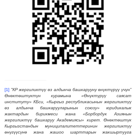
[1]
"КР жергиликтүү өз алдынча башкарууну өнүктүрүү үчүн”
Өнөктөштүктүн курамына «Өнүктүрүү саясат
институту» КБси, «Кыргыз республикасынын жергиликтүү
өз алдынча башкарууларынын союзу» юридикалык
жактардын бирикмеси жана «Борбордук Азиянын
жергиликтүү башкаруу Академиясы» кирет. Өнөктөштүк
Кыргызстандын муниципалитеттеринин жергиликтүү
өнүгүүсүнө жана жашоо шарттарын жакшыртууга