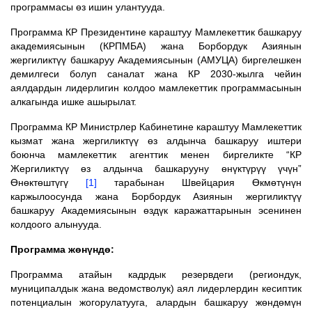
программасы өз ишин улантууда
.
Программа КР Президентине караштуу Мамлекеттик башкаруу
академиясынын (
КРПМБА
) жана Борбордук Азиянын
жергиликтүү башкаруу Академиясынын (АМУЦА) биргелешкен
демилгеси болуп саналат жана КР 2030-жылга чейин
аялдардын лидерлигин колдоо мамлекеттик программасынын
алкагында ишке ашырылат.
Программа КР Министрлер Кабинетине караштуу Мамлекеттик
кызмат жана жергиликтүү өз алдынча башкаруу иштери
боюнча мамлекеттик агенттик
менен биргеликте “КР
Жергиликтүү өз алдынча башкарууну өнүктүрүү үчүн”
Өнөктөштүгү
[1]
тарабынан Швейцария Өкмөтүнүн
каржылоосунда жана Борбордук Азиянын жергиликтүү
башкаруу Академиясынын өздүк каражаттарынын эсенинен
колдоого алынууда.
Программа жөнүндө:
Программа атайын кадрдык резервдеги (региондук,
муниципалдык жана ведомстволук) аял лидерлердин кесиптик
потенциалын жогорулатууга, алардын башкаруу жөндөмүн