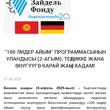
“100 ЛИДЕР АЙЫМ” ПРОГРАММАСЫНЫН
УЛАНДЫСЫ (2-АГЫМ): ТЕҢДИККЕ ЖАНА
ӨНҮГҮҮГӨ КАРАЙ ЖАҢЫ КАДАМ!
07.04.2025
Бишкек шаары (4-апрель 2025-жыл) –
Кыргызстанда
мамлекеттик жана муниципалдык кызматтарда иштеп жаткан
жана келечектеги жетекчи айымдардын лидерлик
потенциалын өнүктүрүүгө багытталган уникалдуу «100
лидер
айым
»
окутуу жана квалификациясын жогорулатуу