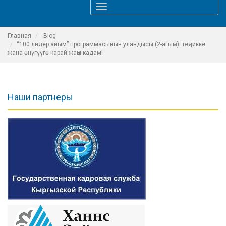
Toggle
navigation
Главная
Blog
“100 лидер айым” программасынын уландысы (2-агым): теңдикке
жана өнүгүүгө карай жаңы кадам!
Наши партнеры