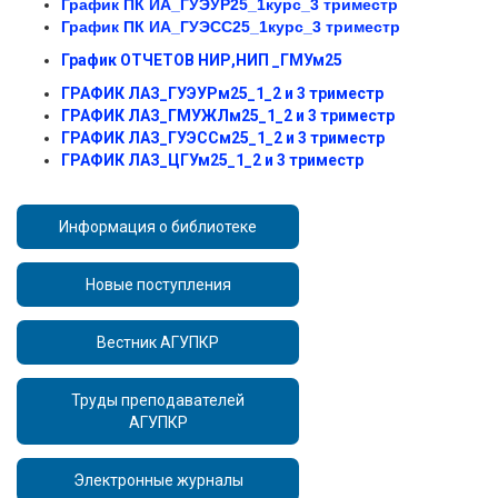
График ПК ИА_ГУЭУР25_1курс_3 триместр
График ПК ИА_ГУЭСС25_1курс_3 триместр
График ОТЧЕТОВ НИР,НИП _ГМУм25
ГРАФИК ЛАЗ_ГУЭУРм25_1_2 и 3 триместр
ГРАФИК ЛАЗ_ГМУЖЛм25_1_2 и 3 триместр
ГРАФИК ЛАЗ_ГУЭССм25_1_2 и 3 триместр
ГРАФИК ЛАЗ_ЦГУм25_1_2 и 3 триместр
Информация о библиотеке
Новые поступления
Вестник АГУПКР
Труды преподавателей
АГУПКР
Электронные журналы