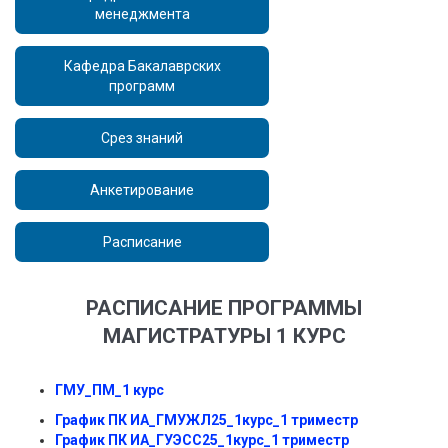
менеджмента
Кафедра Бакалаврских
программ
Срез знаний
Анкетирование
Расписание
РАСПИСАНИЕ ПРОГРАММЫ
МАГИСТРАТУРЫ 1 КУРС
ГМУ_ПМ_1 курс
График ПК ИА_ГМУЖЛ25_1курс_1 триместр
График ПК ИА_ГУЭСС25_1курс_1 триместр