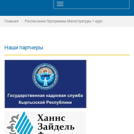
Toggle
navigation
Главная
Расписание Программы Магистратуры 1 курс
Наши партнеры