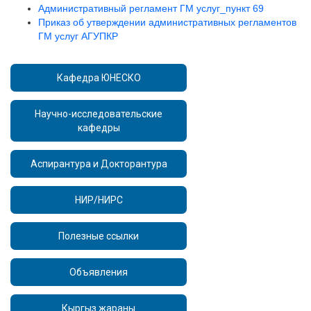
Административный регламент ГМ услуг_пункт 69
Приказ об утверждении административных регламентов
ГМ услуг АГУПКР
Кафедра ЮНЕСКО
Научно-исследовательские
кафедры
Аспирантура и Докторантура
НИР/НИРС
Полезные ссылки
Объявления
Кыргыз жараны